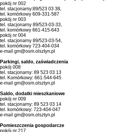
pokój nr 002
tel. stacjonarny:89/523 03 38,
tel. komórkowy 609-331-587
pokój nr 003
tel. stacjonarny 89/523-03-33,
tel. komórkowy 661-415-643
pokój nr 004
tel. stacjonarny 89/523-03-54,
tel. komórkowy 723-404-034
e-mail gm@osm.olsztyn.pl
Parkingi, saldo, zaświadczenia
pokój 008
tel. stacjonarny: 89 523 03 13
tel. Komórkowy: 661-544-645
e-mail gm@osm.olsztyn.pl
Saldo, dodatki mieszkaniowe
pokój nr 009
tel. stacjonarny: 89 523 03 14
tel. komórkowy: 723-404-047
e-mail gm@osm.olsztyn.pl
Pomieszczenia gospodarcze
pokój nr 217