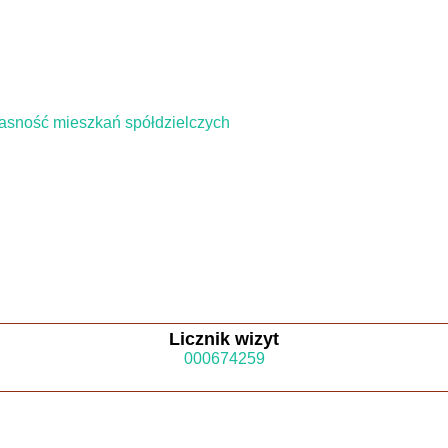
własność mieszkań spółdzielczych
Licznik wizyt
0
0
0
6
7
4
2
5
9