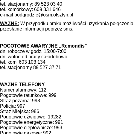
tel. stacjonarny: 89 523 03 40
tel. komórkowy: 609 331 646
e-mail podgrodzie@osm.olsztyn.pl
WAŻNE:
W przypadku braku możliwości uzyskania połączenia t
przesłanie informacji poprzez sms.
POGOTOWIE AWARYJNE „Remondis"
dni robocze w godz. 15:00-7:00
dni wolne od pracy całodobowo
tel. kom. 603 103 134
tel. stacjonarny 89 527 37 71
WAŻNE TELEFONY
Numer alarmowy: 112
Pogotowie ratunkowe: 999
Straż pożarna: 998
Policja: 997
Straż Miejska: 986
Pogotowie dźwigowe: 19282
Pogotowie energetyczne: 991
Pogotowie ciepłownicze: 993
Pogotowie gazowe: 992