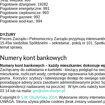
Straż Miejska: 986
Pogotowie dźwigowe: 19282
Pogotowie energetyczne: 991
Pogotowie ciepłownicze: 993
Pogotowie gazowe: 992
Pogotowie wod-kan.: 994
DYŻURY
Prezes Zarządu i Pełnomocnicy Zarządu przyjmują interesantó
15.45w siedzibie Spółdzielni – sekretariat , pokój nr 101. Sp
temat sprawy.
Numery kont bankowych
Numery kont bankowych – każdy mieszkaniec dokonuje wpł
Zachęcamy do zakładania e-kartoteki –bieżący podgląd na swo
mieszkanie, rozliczeń wody, centralnego ogrzewania lub poda
pisma . Korzyści: szybszy i łatwiejszego dostęp do swojego sa
posiadające adresy poza zasobami administrowanymi przez Sp
korespondencji nadawanej na poczcie) W tym celu należy kont
03 14 lub na maila:
gm@osm.olsztyn.pl
Copyright ©
S.M. Olsztyńska 2014
. Wykonanie strony internet
UWAGA. Strona używa plików cookies (brak zmiany ustawień pr