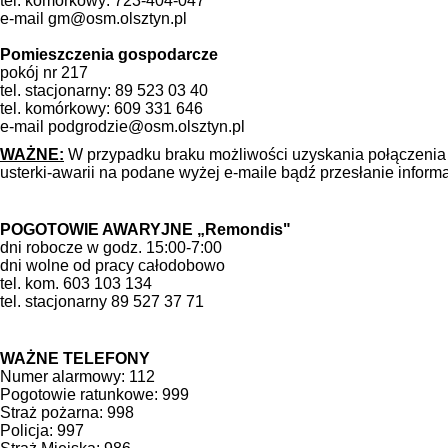
tel. komórkowy: 723-404-047
e-mail gm@osm.olsztyn.pl
Pomieszczenia gospodarcze
pokój nr 217
tel. stacjonarny: 89 523 03 40
tel. komórkowy: 609 331 646
e-mail podgrodzie@osm.olsztyn.pl
WAŻNE:
W przypadku braku możliwości uzyskania połączenia t
usterki-awarii na podane wyżej e-maile bądź przesłanie inform
POGOTOWIE AWARYJNE „Remondis"
dni robocze w godz. 15:00-7:00
dni wolne od pracy całodobowo
tel. kom. 603 103 134
tel. stacjonarny 89 527 37 71
WAŻNE TELEFONY
Numer alarmowy: 112
Pogotowie ratunkowe: 999
Straż pożarna: 998
Policja: 997